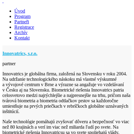
Úvod
Program
Partneři
Registrace
Archív
Kontakt
Innovatrics, s.r.o.
partner
Innovatrics je globálna firma, založená na Slovensku v roku 2004.
Na udržanie technologického náskoku má vlastné výskumné
a vývojové centrum v Brne a výrazne sa angažuje vo vzdelávaní
v Česku aj na Slovensku. Biometrické riešenia Innovatrics patria
celosvetovo medzi najrýchlejšie a najpresnejšie na trhu, pričom naša
tvárová biometria a biometria odtlačkov prstov sa každoročne
umiestňuje na prvých priečkach v rebríčkoch globálne uznávaných
inštitúcií.
Naše technológie pomáhajú zvyšovať dôveru a bezpečnosť vo viac
než 80 krajinách a verí im viac než miliarda ľudí po svete. Na
biometrické riešenia Innovatricsu sa vo svete spoliehajú vlády,