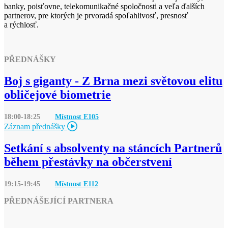
banky, poisťovne, telekomunikačné spoločnosti a veľa ďalších
partnerov, pre ktorých je prvoradá spoľahlivosť, presnosť
a rýchlosť.
PŘEDNÁŠKY
Boj s giganty - Z Brna mezi světovou elitu
obličejové biometrie
18:00-18:25
Místnost E
105
Záznam přednášky
Setkání s absolventy na stáncích Partnerů
během přestávky na občerstvení
19:15-19:45
Místnost E
112
PŘEDNÁŠEJÍCÍ PARTNERA