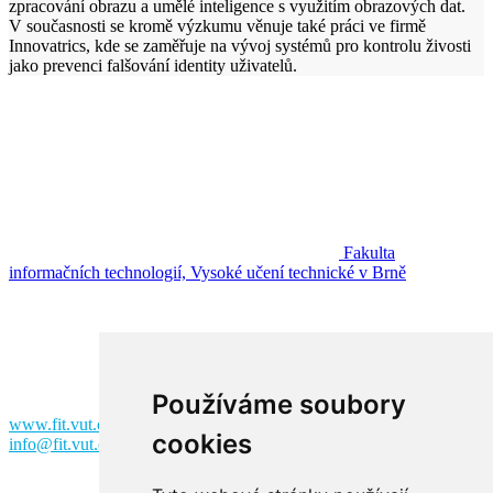
zpracování obrazu a umělé inteligence s využitím obrazových dat.
V současnosti se kromě výzkumu věnuje také práci ve firmě
Innovatrics, kde se zaměřuje na vývoj systémů pro kontrolu živosti
jako prevenci falšování identity uživatelů.
Fakulta
informačních technologií, Vysoké učení technické v Brně
Fakulta informačních technologií
Vysoké učení technické v Brně
Božetěchova 2
612 00 Brno
Používáme soubory
www.fit.vut.cz
cookies
info@fit.vut.cz