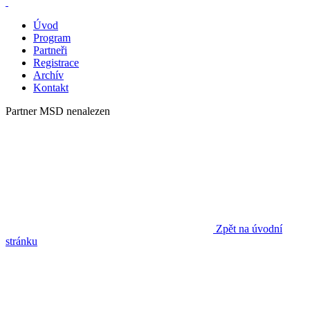
Úvod
Program
Partneři
Registrace
Archív
Kontakt
Partner MSD nenalezen
Zpět na úvodní
stránku