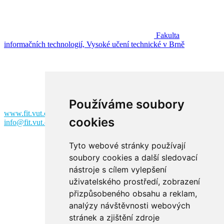
Fakulta
informačních technologií, Vysoké učení technické v Brně
Fakulta informačních technologií
Vysoké učení technické v Brně
Božetěchova 2
612 00 Brno
Používáme soubory
www.fit.vut.cz
cookies
info@fit.vut.cz
Tyto webové stránky používají
soubory cookies a další sledovací
nástroje s cílem vylepšení
uživatelského prostředí, zobrazení
přizpůsobeného obsahu a reklam,
analýzy návštěvnosti webových
Facebook
stránek a zjištění zdroje