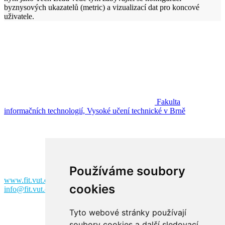
byznysových ukazatelů (metric) a vizualizací dat pro koncové
uživatele.
Fakulta
informačních technologií, Vysoké učení technické v Brně
Fakulta informačních technologií
Vysoké učení technické v Brně
Božetěchova 2
612 00 Brno
Používáme soubory
www.fit.vut.cz
cookies
info@fit.vut.cz
Tyto webové stránky používají
soubory cookies a další sledovací