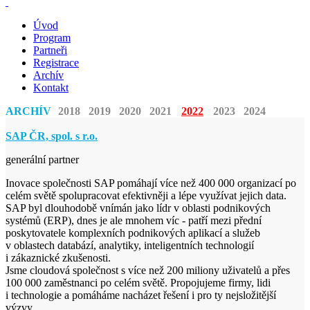
Úvod
Program
Partneři
Registrace
Archív
Kontakt
ARCHÍV
2018
2019
2020
2021
2022
2023
2024
SAP ČR, spol. s r.o.
generální partner
Inovace společnosti SAP pomáhají více než 400 000 organizací po
celém světě spolupracovat efektivněji a lépe využívat jejich data.
SAP byl dlouhodobě vnímán jako lídr v oblasti podnikových
systémů (ERP), dnes je ale mnohem víc - patří mezi přední
poskytovatele komplexních podnikových aplikací a služeb
v oblastech databází, analytiky, inteligentních technologií
i zákaznické zkušenosti.
Jsme cloudová společnost s více než 200 miliony uživatelů a přes
100 000 zaměstnanci po celém světě. Propojujeme firmy, lidi
i technologie a pomáháme nacházet řešení i pro ty nejsložitější
výzvy.