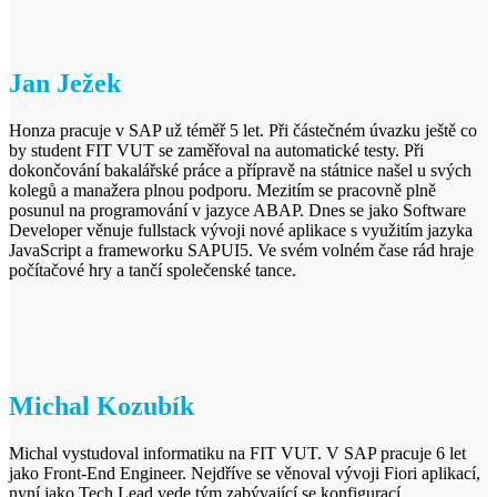
Jan Ježek
Honza pracuje v SAP už téměř 5 let. Při částečném úvazku ještě co
by student FIT VUT se zaměřoval na automatické testy. Při
dokončování bakalářské práce a přípravě na státnice našel u svých
kolegů a manažera plnou podporu. Mezitím se pracovně plně
posunul na programování v jazyce ABAP. Dnes se jako Software
Developer věnuje fullstack vývoji nové aplikace s využitím jazyka
JavaScript a frameworku SAPUI5. Ve svém volném čase rád hraje
počítačové hry a tančí společenské tance.
Michal Kozubík
Michal vystudoval informatiku na FIT VUT. V SAP pracuje 6 let
jako Front-End Engineer. Nejdříve se věnoval vývoji Fiori aplikací,
nyní jako Tech Lead vede tým zabývající se konfigurací