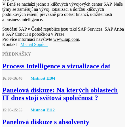
V Brně se nachází jedno z klíčových vývojových center SAP. Naše
týmy se zaměřují na vývoj, lokalizaci a údržbu klíčových
podnikových řešení, převážně pro oblast financí, udržitelnosti
a business intelligence.
Součástí SAP v České republice jsou také SAP Services, SAP Ariba
a SAP Concur s pobočkou v Praze.
Pro více informací navštivte
www.sap.com
.
Kontakt -
Michal Sopúch
PŘEDNÁŠKY
Process Intelligence a vizualizace dat
16:00-16:40
Místnost E
104
Panelová diskuze: Na kterých oblastech
IT dnes stojí světová společnost ?
15:05-15:55
Místnost E
112
Panelová diskuze s absolventy