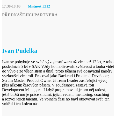
17:30-18:00
Místnost E
112
PŘEDNÁŠEJÍCÍ PARTNERA
Ivan Púdelka
Ivan se pohybuje ve světě vývoje softwaru už více než 12 let, z toho
posledních 5 let v SAP. Vždy ho motivovala zvědavost a touha vidět
do vývoje ze všech stran a úhlů, proto během své dosavadní kariéry
vyzkoušel více rolí. Pracoval jako Backend i Frontend Developer,
Scrum Master, Product Owner či Team Leader zastřešující vývoj
přes několik časových pásem. V současnosti zastává roli
Development Managera. I když programovaní je pro něj radost,
ještě bližší mu je práce s lidmi, jejich vedení, mentoring, coaching
a rozvoj jejich talentu. Ve volném čase ho baví objevovat svět, ten
vnitřní i ten kolem nás.