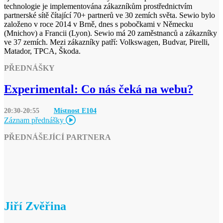
technologie je implementována zákazníkům prostřednictvím
partnerské sítě čítající 70+ partnerů ve 30 zemích světa. Sewio bylo
založeno v roce 2014 v Brně, dnes s pobočkami v Německu
(Mnichov) a Francii (Lyon). Sewio má 20 zaměstnanců a zákazníky
ve 37 zemích. Mezi zákazníky patří: Volkswagen, Budvar, Pirelli,
Matador, TPCA, Škoda.
PŘEDNÁŠKY
Experimental: Co nás čeká na webu?
20:30-20:55
Místnost E
104
Záznam přednášky
PŘEDNÁŠEJÍCÍ PARTNERA
Jiří Zvěřina