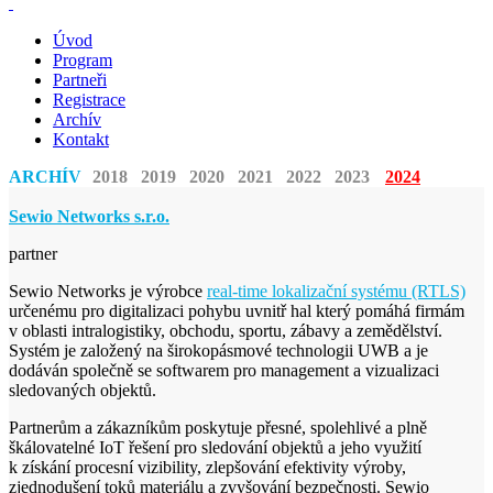
Úvod
Program
Partneři
Registrace
Archív
Kontakt
ARCHÍV
2018
2019
2020
2021
2022
2023
2024
Sewio Networks s.r.o.
partner
Sewio Networks je výrobce
real-time lokalizační systému (RTLS)
určenému pro digitalizaci pohybu uvnitř hal který pomáhá firmám
v oblasti intralogistiky, obchodu, sportu, zábavy a zemědělství.
Systém je založený na širokopásmové technologii UWB a je
dodáván společně se softwarem pro management a vizualizaci
sledovaných objektů.
Partnerům a zákazníkům poskytuje přesné, spolehlivé a plně
škálovatelné IoT řešení pro sledování objektů a jeho využití
k získání procesní vizibility, zlepšování efektivity výroby,
zjednodušení toků materiálu a zvyšování bezpečnosti. Sewio