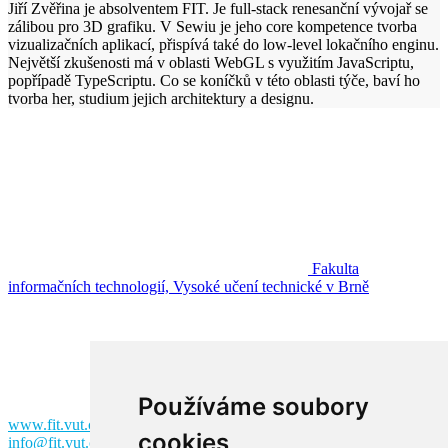
Jiří Zvěřina je absolventem FIT. Je full-stack renesanční vývojař se
zálibou pro 3D grafiku. V Sewiu je jeho core kompetence tvorba
vizualizačních aplikací, přispívá také do low-level lokačního enginu.
Největší zkušenosti má v oblasti WebGL s využitím JavaScriptu,
popřípadě TypeScriptu. Co se koníčků v této oblasti týče, baví ho
tvorba her, studium jejich architektury a designu.
Fakulta
informačních technologií, Vysoké učení technické v Brně
Fakulta informačních technologií
Vysoké učení technické v Brně
Božetěchova 2
612 00 Brno
Používáme soubory
www.fit.vut.cz
cookies
info@fit.vut.cz