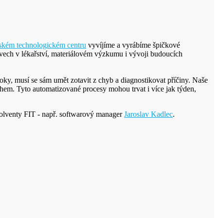
kém technologickém centru
vyvíjíme a vyrábíme špičkové
jevech v lékařství, materiálovém výzkumu i vývoji budoucích
ky, musí se sám umět zotavit z chyb a diagnostikovat příčiny. Naše
em. Tyto automatizované procesy mohou trvat i více jak týden,
solventy FIT - např. softwarový manager
Jaroslav Kadlec
.