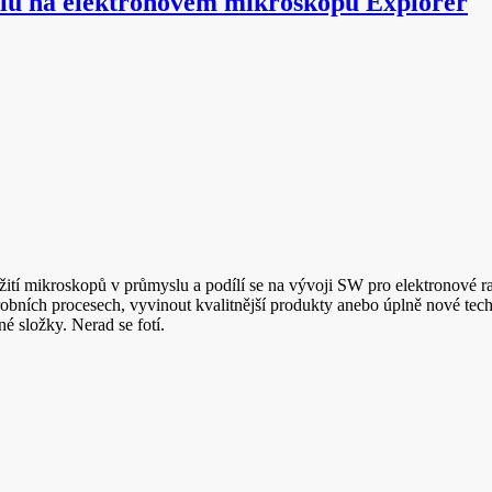
ílů na elektronovém mikroskopu Explorer
žití mikroskopů v průmyslu a podílí se na vývoji SW pro elektronové ra
bních procesech, vyvinout kvalitnější produkty anebo úplně nové tech
né složky. Nerad se fotí.