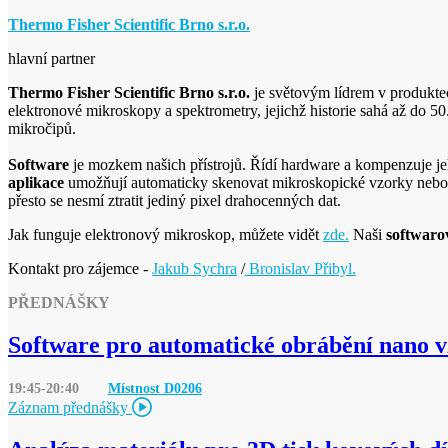
Thermo Fisher Scientific Brno s.r.o.
hlavní partner
Thermo Fisher Scientific Brno s.r.o.
je světovým lídrem v produkte
elektronové mikroskopy a spektrometry, jejichž historie sahá až do 5
mikročipů.
Software
je mozkem našich přístrojů. Řídí hardware a kompenzuje je
aplikace
umožňují automaticky skenovat mikroskopické vzorky nebo j
přesto se nesmí ztratit jediný pixel drahocenných dat.
Jak funguje elektronový mikroskop, můžete vidět
zde.
Naši
softwarov
Kontakt pro zájemce -
Jakub Sychra
/
Bronislav Přibyl.
PŘEDNÁŠKY
Software pro automatické obrábění nano 
19:45-20:40
Místnost D
0206
Záznam přednášky