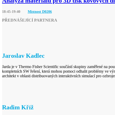
Analýza materiálu pro 3D tisk kovových d
18:45-19:40
Místnost D
0206
PŘEDNÁŠEJÍCÍ PARTNERA
Jaroslav Kadlec
Jarda je v Thermo Fisher Scientific součástí skupiny zaměřené na pou
kompletních SW řešení, která mohou pomoci odhalit problémy ve výro
architekt v oblasti distribuovaných interaktivních simulací pro ozbroje
Radim Kříž