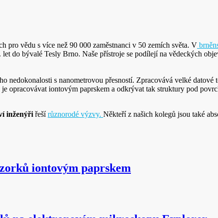
ch pro vědu s více než 90 000 zaměstnanci v 50 zemích světa. V
brněns
0. let do bývalé Tesly Brno. Naše přístroje se podílejí na vědeckých ob
ho nedokonalosti s nanometrovou přesností. Zpracovává velké datové to
e opracovávat iontovým paprskem a odkrývat tak struktury pod povrch
í inženýři
řeší
různorodé výzvy.
Někteří z našich kolegů jsou také ab
vzorků iontovým paprskem