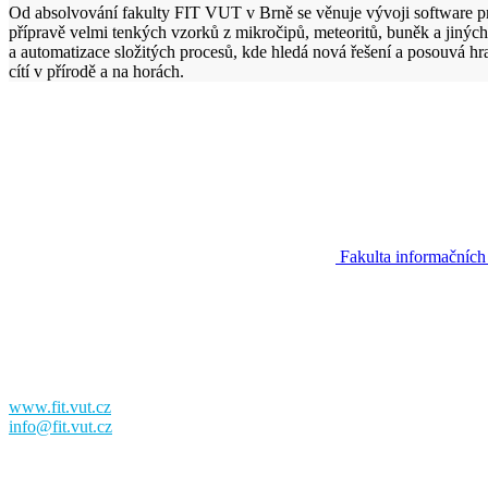
Od absolvování fakulty FIT VUT v Brně se věnuje vývoji software pro
přípravě velmi tenkých vzorků z mikročipů, meteoritů, buněk a jinýc
a automatizace složitých procesů, kde hledá nová řešení a posouvá hra
cítí v přírodě a na horách.
Fakulta informačních
Fakulta informačních technologií
Vysoké učení technické v Brně
Božetěchova 2
612 00 Brno
www.fit.vut.cz
info@fit.vut.cz