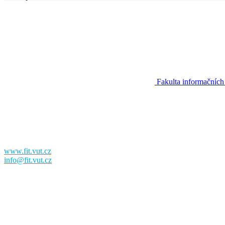
Fakulta informačních
Fakulta informačních technologií
Vysoké učení technické v Brně
Božetěchova 2
612 00 Brno
www.fit.vut.cz
info@fit.vut.cz