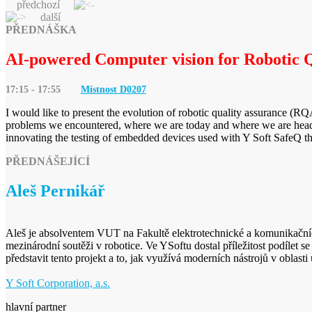
předchozí
další
PŘEDNÁŠKA
AI-powered Computer vision for Robotic
17:15 - 17:55
Místnost D
0207
I would like to present the evolution of robotic quality assurance (RQ
problems we encountered, where we are today and where we are headi
innovating the testing of embedded devices used with Y Soft SafeQ t
PŘEDNÁŠEJÍCÍ
Aleš Pernikář
Aleš je absolventem VUT na Fakultě elektrotechnické a komunikačníc
mezinárodní soutěži v robotice. Ve YSoftu dostal příležitost podílet 
představit tento projekt a to, jak využívá moderních nástrojů v oblasti
Y Soft Corporation, a.s.
hlavní partner