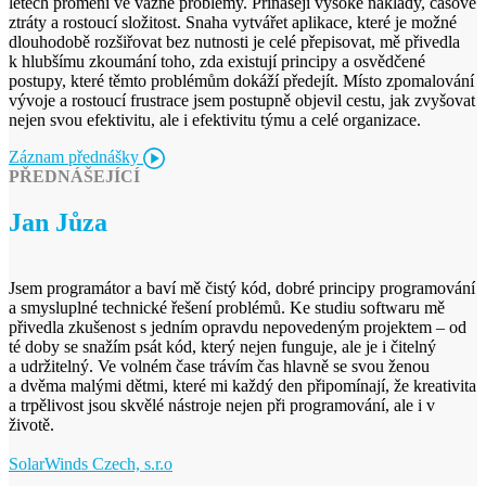
letech promění ve vážné problémy. Přinášejí vysoké náklady, časové
ztráty a rostoucí složitost. Snaha vytvářet aplikace, které je možné
dlouhodobě rozšiřovat bez nutnosti je celé přepisovat, mě přivedla
k hlubšímu zkoumání toho, zda existují principy a osvědčené
postupy, které těmto problémům dokáží předejít. Místo zpomalování
vývoje a rostoucí frustrace jsem postupně objevil cestu, jak zvyšovat
nejen svou efektivitu, ale i efektivitu týmu a celé organizace.
Záznam přednášky
PŘEDNÁŠEJÍCÍ
Jan Jůza
Jsem programátor a baví mě čistý kód, dobré principy programování
a smysluplné technické řešení problémů. Ke studiu softwaru mě
přivedla zkušenost s jedním opravdu nepovedeným projektem – od
té doby se snažím psát kód, který nejen funguje, ale je i čitelný
a udržitelný. Ve volném čase trávím čas hlavně se svou ženou
a dvěma malými dětmi, které mi každý den připomínají, že kreativita
a trpělivost jsou skvělé nástroje nejen při programování, ale i v
životě.
SolarWinds Czech, s.r.o