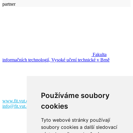
partner
Fakulta
informačních technologií, Vysoké učení technické v Brně
Fakulta informačních technologií
Vysoké učení technické v Brně
Božetěchova 2
612 00 Brno
Používáme soubory
www.fit.vut.cz
cookies
info@fit.vut.cz
Tyto webové stránky používají
soubory cookies a další sledovací