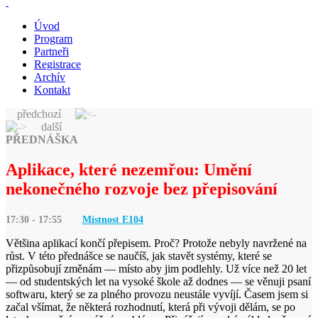
Úvod
Program
Partneři
Registrace
Archív
Kontakt
předchozí
další
PŘEDNÁŠKA
Aplikace, které nezemřou: Umění
nekonečného rozvoje bez přepisování
17:30 - 17:55
Místnost E
104
Většina aplikací končí přepisem. Proč? Protože nebyly navržené na
růst. V této přednášce se naučíš, jak stavět systémy, které se
přizpůsobují změnám — místo aby jim podlehly. Už více než 20 let
— od studentských let na vysoké škole až dodnes — se věnuji psaní
softwaru, který se za plného provozu neustále vyvíjí. Časem jsem si
začal všímat, že některá rozhodnutí, která při vývoji dělám, se po