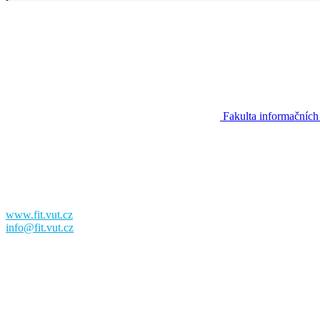
Fakulta informačních
Fakulta informačních technologií
Vysoké učení technické v Brně
Božetěchova 2
612 00 Brno
www.fit.vut.cz
info@fit.vut.cz