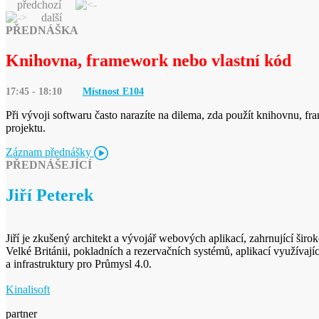
předchozí
další
PŘEDNÁŠKA
Knihovna, framework nebo vlastní kód
17:45 - 18:10
Místnost E
104
Při vývoji softwaru často narazíte na dilema, zda použít knihovnu, f
projektu.
Záznam přednášky
PŘEDNÁŠEJÍCÍ
Jiří Peterek
Jiří je zkušený architekt a vývojář webových aplikací, zahrnující širo
Velké Británii, pokladních a rezervačních systémů, aplikací využívají
a infrastruktury pro Průmysl 4.0.
Kinalisoft
partner