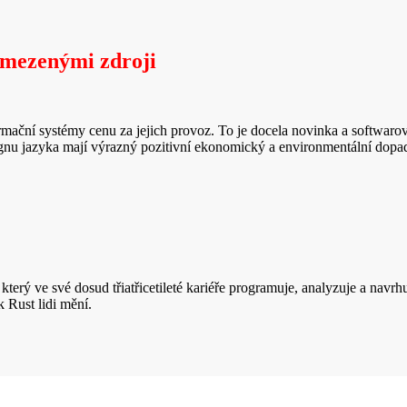
omezenými zdroji
mační systémy cenu za jejich provoz. To je docela novinka a softwarový
nu jazyka mají výrazný pozitivní ekonomický a environmentální dopad.
rý ve své dosud třiatřicetileté kariéře programuje, analyzuje a navrhuj
k Rust lidi mění.