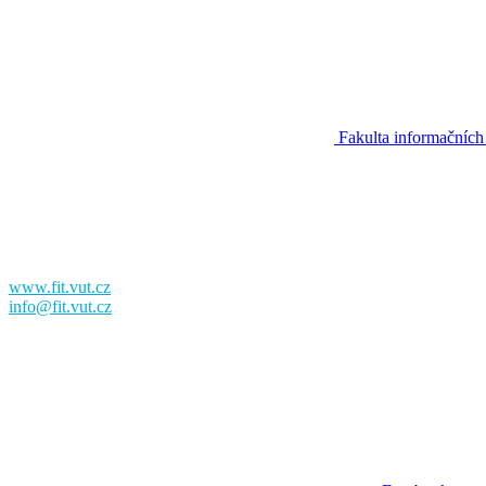
Fakulta informačních
Fakulta informačních technologií
Vysoké učení technické v Brně
Božetěchova 2
612 00 Brno
www.fit.vut.cz
info@fit.vut.cz