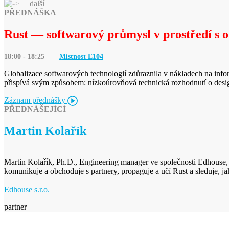
další
PŘEDNÁŠKA
Rust — softwarový průmysl v prostředí s 
18:00 - 18:25
Místnost E
104
Globalizace softwarových technologií zdůraznila v nákladech na infor
přispívá svým způsobem: nízkoúrovňová technická rozhodnutí o desig
Záznam přednášky
PŘEDNÁŠEJÍCÍ
Martin Kolařík
Martin Kolařík, Ph.D., Engineering manager ve společnosti Edhouse, kte
komunikuje a obchoduje s partnery, propaguje a učí Rust a sleduje, ja
Edhouse s.r.o.
partner