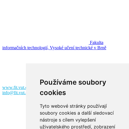
Fakulta
informačních technologií, Vysoké učení technické v Brně
Fakulta informačních technologií
Vysoké učení technické v Brně
Božetěchova 2
612 00 Brno
Používáme soubory
www.fit.vut.cz
cookies
info@fit.vut.cz
Tyto webové stránky používají
soubory cookies a další sledovací
nástroje s cílem vylepšení
uživatelského prostředí, zobrazení