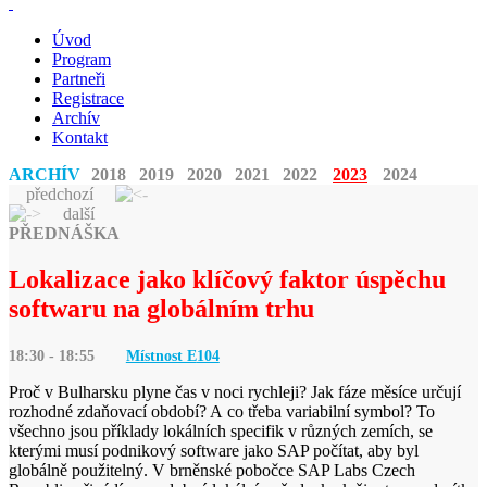
Úvod
Program
Partneři
Registrace
Archív
Kontakt
ARCHÍV
2018
2019
2020
2021
2022
2023
2024
předchozí
další
PŘEDNÁŠKA
Lokalizace jako klíčový faktor úspěchu
softwaru na globálním trhu
18:30 - 18:55
Místnost E
104
Proč v Bulharsku plyne čas v noci rychleji? Jak fáze měsíce určují
rozhodné zdaňovací období? A co třeba variabilní symbol? To
všechno jsou příklady lokálních specifik v různých zemích, se
kterými musí podnikový software jako SAP počítat, aby byl
globálně použitelný. V brněnské pobočce SAP Labs Czech