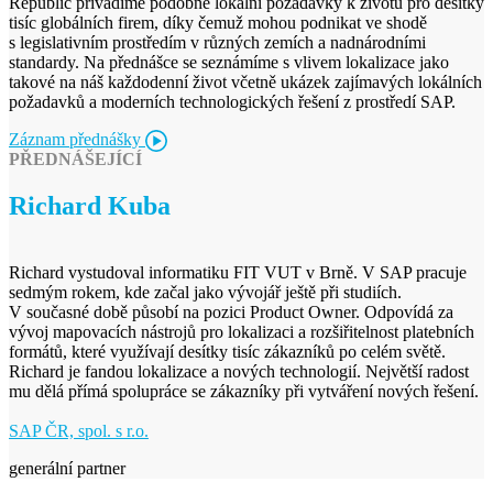
Republic přivádíme podobné lokální požadavky k životu pro desítky
tisíc globálních firem, díky čemuž mohou podnikat ve shodě
s legislativním prostředím v různých zemích a nadnárodními
standardy. Na přednášce se seznámíme s vlivem lokalizace jako
takové na náš každodenní život včetně ukázek zajímavých lokálních
požadavků a moderních technologických řešení z prostředí SAP.
Záznam přednášky
PŘEDNÁŠEJÍCÍ
Richard Kuba
Richard vystudoval informatiku FIT VUT v Brně. V SAP pracuje
sedmým rokem, kde začal jako vývojář ještě při studiích.
V současné době působí na pozici Product Owner. Odpovídá za
vývoj mapovacích nástrojů pro lokalizaci a rozšiřitelnost platebních
formátů, které využívají desítky tisíc zákazníků po celém světě.
Richard je fandou lokalizace a nových technologií. Největší radost
mu dělá přímá spolupráce se zákazníky při vytváření nových řešení.
SAP ČR, spol. s r.o.
generální partner