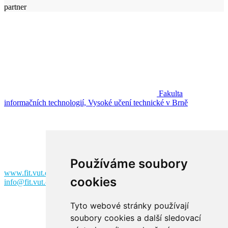
partner
Fakulta
informačních technologií, Vysoké učení technické v Brně
Fakulta informačních technologií
Vysoké učení technické v Brně
Božetěchova 2
612 00 Brno
Používáme soubory
www.fit.vut.cz
cookies
info@fit.vut.cz
Tyto webové stránky používají
soubory cookies a další sledovací