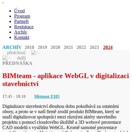
Úvod
Program
Partneři
Registrace
Archív
Kontakt
ARCHÍV
2018
2019
2020
2021
2022
2023
2024
předchozí
další
PŘEDNÁŠKA
BIMteam - aplikace WebGL v digitalizaci
stavebnictví
17:45 - 18:10
Místnost E
105
Digitalizace stavebnictví dlouhou dobu pokulhává za ostatními
obory, a proto se v naší firmě zrodil produkt BIMteam, který se
snaží digitalizovat spolupráci mezi různými aktéry stavebního
projektu s pomocí cloudového úložiště a 3D webové prezentace
CAD modelů s využitím WebGL. Kromě samotné prezentace