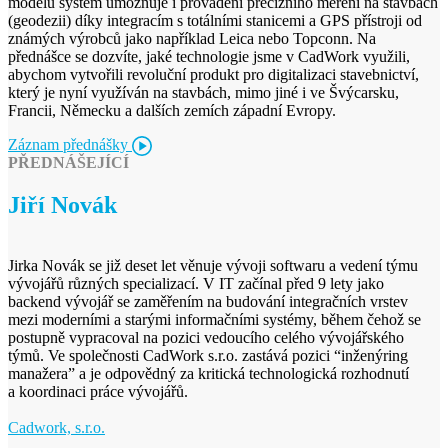
modelů systém umožňuje i provádění precizního měření na stavbách
(geodezii) díky integracím s totálními stanicemi a GPS přístroji od
známých výrobců jako například Leica nebo Topconn. Na
přednášce se dozvíte, jaké technologie jsme v CadWork využili,
abychom vytvořili revoluční produkt pro digitalizaci stavebnictví,
který je nyní využíván na stavbách, mimo jiné i ve Švýcarsku,
Francii, Německu a dalších zemích západní Evropy.
Záznam přednášky
PŘEDNÁŠEJÍCÍ
Jiří Novák
Jirka Novák se již deset let věnuje vývoji softwaru a vedení týmu
vývojářů různých specializací. V IT začínal před 9 lety jako
backend vývojář se zaměřením na budování integračních vrstev
mezi moderními a starými informačními systémy, během čehož se
postupně vypracoval na pozici vedoucího celého vývojářského
týmů. Ve společnosti CadWork s.r.o. zastává pozici “inženýring
manažera” a je odpovědný za kritická technologická rozhodnutí
a koordinaci práce vývojářů.
Cadwork, s.r.o.