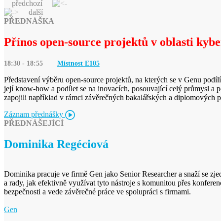
předchozí
další
PŘEDNÁŠKA
Přínos open-source projektů v oblasti kybe
18:30 - 18:55
Místnost E
105
Představení výběru open-source projektů, na kterých se v Genu podílím
její know-how a podílet se na inovacích, posouvající celý průmysl a 
zapojili například v rámci závěrečných bakalářských a diplomových p
Záznam přednášky
PŘEDNÁŠEJÍCÍ
Dominika Regéciová
Dominika pracuje ve firmě Gen jako Senior Researcher a snaží se zj
a rady, jak efektivně využívat tyto nástroje s komunitou přes konfe
bezpečnosti a vede závěrečné práce ve spolupráci s firmami.
Gen