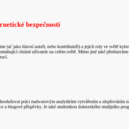
rnetické bezpečnosti
e (ať jako hlavní autoři, nebo kontributoři) a jejich roly ve světě kyb
pomáhající chránit uživatele na celém světě. Mimo jiné také představíme
rací.
ednodušovat práci malwarovým analytikům vytvářením a zlepšováním nás
rence a blogové příspěvky. Je také studentkou doktorského studijního 