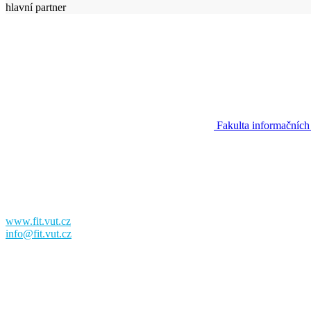
hlavní partner
Fakulta informačních
Fakulta informačních technologií
Vysoké učení technické v Brně
Božetěchova 2
612 00 Brno
www.fit.vut.cz
info@fit.vut.cz