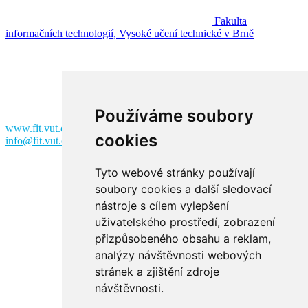
Fakulta
informačních technologií, Vysoké učení technické v Brně
Fakulta informačních technologií
Vysoké učení technické v Brně
Božetěchova 2
612 00 Brno
Používáme soubory
www.fit.vut.cz
cookies
info@fit.vut.cz
Tyto webové stránky používají
soubory cookies a další sledovací
nástroje s cílem vylepšení
uživatelského prostředí, zobrazení
přizpůsobeného obsahu a reklam,
analýzy návštěvnosti webových
Facebook
stránek a zjištění zdroje
návštěvnosti.