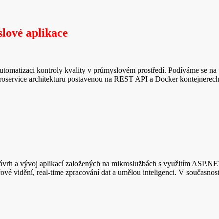
lové aplikace
 automatizaci kontroly kvality v průmyslovém prostředí. Podíváme se n
roservice architekturu postavenou na REST API a Docker kontejnerech a
a návrh a vývoj aplikací založených na mikroslužbách s využitím ASP.
é vidění, real-time zpracování dat a umělou inteligenci. V současnosti