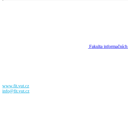
Fakulta informačních
Fakulta informačních technologií
Vysoké učení technické v Brně
Božetěchova 2
612 00 Brno
www.fit.vut.cz
info@fit.vut.cz