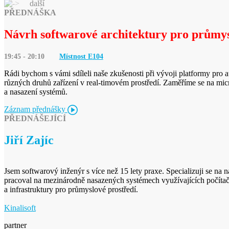
další
PŘEDNÁŠKA
Návrh softwarové architektury pro průmys
19:45 - 20:10
Místnost E
104
Rádi bychom s vámi sdíleli naše zkušenosti při vývoji platformy pro
různých druhů zařízení v real-timovém prostředí. Zaměříme se na mic
a nasazení systémů.
Záznam přednášky
PŘEDNÁŠEJÍCÍ
Jiří Zajíc
Jsem softwarový inženýr s více než 15 lety praxe. Specializuji se n
pracoval na mezinárodně nasazených systémech využívajících počítačov
a infrastruktury pro průmyslové prostředí.
Kinalisoft
partner