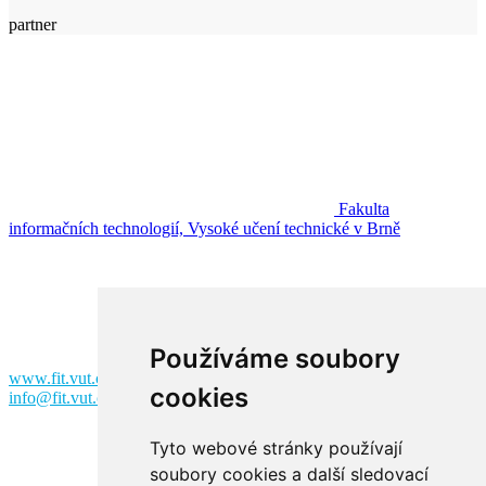
partner
Fakulta
informačních technologií, Vysoké učení technické v Brně
Fakulta informačních technologií
Vysoké učení technické v Brně
Božetěchova 2
612 00 Brno
Používáme soubory
www.fit.vut.cz
cookies
info@fit.vut.cz
Tyto webové stránky používají
soubory cookies a další sledovací