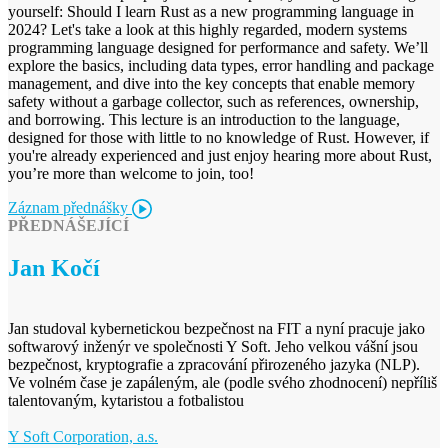
yourself: Should I learn Rust as a new programming language in
2024? Let's take a look at this highly regarded, modern systems
programming language designed for performance and safety. We’ll
explore the basics, including data types, error handling and package
management, and dive into the key concepts that enable memory
safety without a garbage collector, such as references, ownership,
and borrowing. This lecture is an introduction to the language,
designed for those with little to no knowledge of Rust. However, if
you're already experienced and just enjoy hearing more about Rust,
you’re more than welcome to join, too!
Záznam přednášky
PŘEDNÁŠEJÍCÍ
Jan Kočí
Jan studoval kybernetickou bezpečnost na FIT a nyní pracuje jako
softwarový inženýr ve společnosti Y Soft. Jeho velkou vášní jsou
bezpečnost, kryptografie a zpracování přirozeného jazyka (NLP).
Ve volném čase je zapáleným, ale (podle svého zhodnocení) nepříliš
talentovaným, kytaristou a fotbalistou
Y Soft Corporation, a.s.