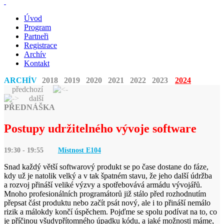
Úvod
Program
Partneři
Registrace
Archív
Kontakt
ARCHÍV
2018
2019
2020
2021
2022
2023
2024
předchozí
další
PŘEDNÁŠKA
Postupy udržitelného vývoje software
19:30 - 19:55
Místnost E
104
Snad každý větší softwarový produkt se po čase dostane do fáze,
kdy už je natolik velký a v tak špatném stavu, že jeho další údržba
a rozvoj přináší veliké výzvy a spotřebovává armádu vývojářů.
Mnoho profesionálních programátorů již stálo před rozhodnutím
přepsat část produktu nebo začít psát nový, ale i to přináší nemálo
rizik a málokdy končí úspěchem. Pojďme se spolu podívat na to, co
je příčinou všudypřítomného úpadku kódu, a jaké možnosti máme,