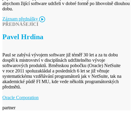
abychom žijící software udrželi v dobré formě po libovolně dlouhou
dobu.
Záznam přednášky
PŘEDNÁŠEJÍCÍ
Pavel Hrdina
Paul se zabývá vývojem software již téměř 30 let a za tu dobu
dospěl k mistrovství v disciplínách udržitelného vývoje
softwarových produktů. Brněnskou pobočku (Oracle) NetSuite
v roce 2011 spoluzakládal a posledních 6 let se již věnuje
systematickému vzdělávání programátorů jak v NetSuite, tak na
akademické půdě FI MU, kde vede několik programátorských
předmětů.
Oracle Corporation
partner