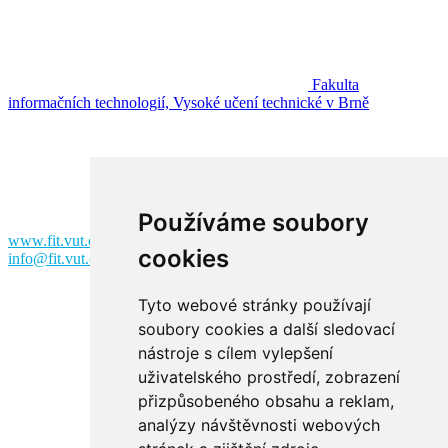
Fakulta
informačních technologií, Vysoké učení technické v Brně
Fakulta informačních technologií
Vysoké učení technické v Brně
Božetěchova 2
612 00 Brno
Používáme soubory
www.fit.vut.cz
cookies
info@fit.vut.cz
Tyto webové stránky používají
soubory cookies a další sledovací
nástroje s cílem vylepšení
uživatelského prostředí, zobrazení
přizpůsobeného obsahu a reklam,
analýzy návštěvnosti webových
Facebook