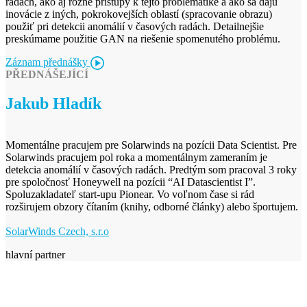
radách, ako aj rôzne prístupy k tejto problematike a ako sa dajú
inovácie z iných, pokrokovejších oblastí (spracovanie obrazu)
použiť pri detekcii anomálií v časových radách. Detailnejšie
preskúmame použitie GAN na riešenie spomenutého problému.
Záznam přednášky
PŘEDNÁŠEJÍCÍ
Jakub Hladík
Momentálne pracujem pre Solarwinds na pozícii Data Scientist. Pre
Solarwinds pracujem pol roka a momentálnym zameraním je
detekcia anomálií v časových radách. Predtým som pracoval 3 roky
pre spoločnosť Honeywell na pozícii “AI Datascientist I”.
Spoluzakladateľ start-upu Pionear. Vo voľnom čase si rád
rozširujem obzory čítaním (knihy, odborné články) alebo športujem.
SolarWinds Czech, s.r.o
hlavní partner