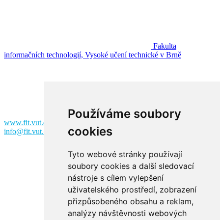
Fakulta
informačních technologií, Vysoké učení technické v Brně
Fakulta informačních technologií
Vysoké učení technické v Brně
Božetěchova 2
612 00 Brno
Používáme soubory
www.fit.vut.cz
cookies
info@fit.vut.cz
Tyto webové stránky používají
soubory cookies a další sledovací
nástroje s cílem vylepšení
uživatelského prostředí, zobrazení
přizpůsobeného obsahu a reklam,
analýzy návštěvnosti webových
Facebook