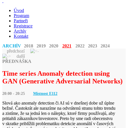
Úvod
Program
Partneři
Registrace
Archív
Kontakt
ARCHÍV
2018
2019
2020
2021
2022
2023
2024
předchozí
další
PŘEDNÁŠKA
Time series Anomaly detection using
GAN (Generative Adversarial Networks)
20:00 - 20:25
Místnost E
112
Slová ako anomaly detection či AI sú v dnešnej dobe už úplne
bežné. Častokrát ale narazíme na odvrátenú stranu tohto trendu
a zistíme, že sa jedná len o nálepky, ktoré firmy používajú, aby
pritiahli zákazníkov/investorov. Preto by sme radi obecenstvu
v skratke priblížili problematiku detekcie anomálií v časových