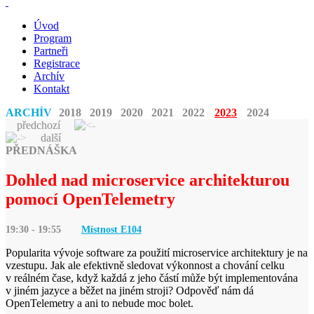
Úvod
Program
Partneři
Registrace
Archív
Kontakt
ARCHÍV
2018
2019
2020
2021
2022
2023
2024
předchozí
další
PŘEDNÁŠKA
Dohled nad microservice architekturou
pomocí OpenTelemetry
19:30 - 19:55
Místnost E
104
Popularita vývoje software za použití microservice architektury je na
vzestupu. Jak ale efektivně sledovat výkonnost a chování celku
v reálném čase, když každá z jeho částí může být implementována
v jiném jazyce a běžet na jiném stroji? Odpověď nám dá
OpenTelemetry a ani to nebude moc bolet.