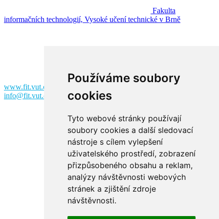
Fakulta
informačních technologií, Vysoké učení technické v Brně
Fakulta informačních technologií
Vysoké učení technické v Brně
Božetěchova 2
612 00 Brno
Používáme soubory
www.fit.vut.cz
cookies
info@fit.vut.cz
Tyto webové stránky používají
soubory cookies a další sledovací
nástroje s cílem vylepšení
uživatelského prostředí, zobrazení
přizpůsobeného obsahu a reklam,
analýzy návštěvnosti webových
Facebook
stránek a zjištění zdroje
návštěvnosti.