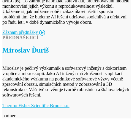
(MLOps). To zahrnuje například správu dat, přetrénovávání modelů,
monitorování jejich výkonu a reprodukovatelnost výsledků.
Ukážeme si, jak můžeme sobě i zákazníkovi ušetřit spoustu
problémů tím, že budeme AI řešení udržovat spolehlivá a efektivní
po řadu let i v době dynamického vývoje oboru.
Záznam přednášky
PŘEDNÁŠEJÍCÍ
Miroslav Ďuriš
Miroslav je pečlivý výzkumník a softwarový inženýr s doktorátem
v optice a mikroskopii. Jako AI inženýr má zkušenosti s aplikací
akademického výzkumu na podnikové softwarové výzvy včetně
zpracování obrazu, simulačních metod v zobrazování a 3D
rekonstrukce. Vášnivě se věnuje tvorbě robustních a škálovatelných
softwarových řešení.
Thermo Fisher Scientific Brno s.r.o.
partner