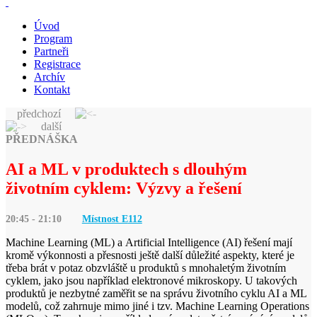
Úvod
Program
Partneři
Registrace
Archív
Kontakt
předchozí
další
PŘEDNÁŠKA
AI a ML v produktech s dlouhým
životním cyklem: Výzvy a řešení
20:45 - 21:10
Místnost E
112
Machine Learning (ML) a Artificial Intelligence (AI) řešení mají
kromě výkonnosti a přesnosti ještě další důležité aspekty, které je
třeba brát v potaz obzvláště u produktů s mnohaletým životním
cyklem, jako jsou například elektronové mikroskopy. U takových
produktů je nezbytné zaměřit se na správu životního cyklu AI a ML
modelů, což zahrnuje mimo jiné i tzv. Machine Learning Operations