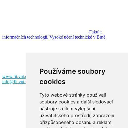
Fakulta
informačních technologií, Vysoké učení technické v Brně
Fakulta informačních technologií
Vysoké učení technické v Brně
Božetěchova 2
612 00 Brno
Používáme soubory
www.fit.vut.cz
cookies
info@fit.vut.cz
Tyto webové stránky používají
soubory cookies a další sledovací
nástroje s cílem vylepšení
uživatelského prostředí, zobrazení
přizpůsobeného obsahu a reklam,