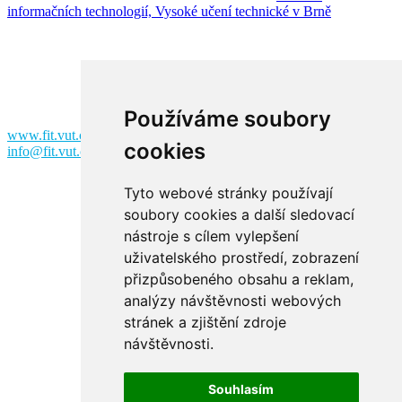
informačních technologií, Vysoké učení technické v Brně
Fakulta informačních technologií
Vysoké učení technické v Brně
Božetěchova 2
612 00 Brno
Používáme soubory
www.fit.vut.cz
cookies
info@fit.vut.cz
Tyto webové stránky používají
soubory cookies a další sledovací
nástroje s cílem vylepšení
uživatelského prostředí, zobrazení
přizpůsobeného obsahu a reklam,
analýzy návštěvnosti webových
Facebook
stránek a zjištění zdroje
návštěvnosti.
Souhlasím