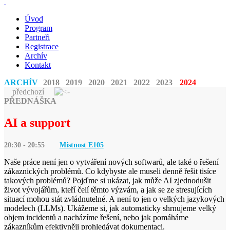
Úvod
Program
Partneři
Registrace
Archív
Kontakt
ARCHÍV
2018
2019
2020
2021
2022
2023
2024
předchozí
PŘEDNÁŠKA
AI a support
20:30 - 20:55
Místnost E
105
Naše práce není jen o vytváření nových softwarů, ale také o řešení
zákaznických problémů. Co kdybyste ale museli denně řešit tisíce
takových problémů? Pojďme si ukázat, jak může AI zjednodušit
život vývojářům, kteří čelí těmto výzvám, a jak se ze stresujících
situací mohou stát zvládnutelné. A není to jen o velkých jazykových
modelech (LLMs). Ukážeme si, jak automaticky shrnujeme velký
objem incidentů a nacházíme řešení, nebo jak pomáháme
zákazníkům efektivněji prohledávat dokumentaci.