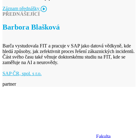
Záznam přednášky
PŘEDNÁŠEJÍCÍ
Barbora Blašková
Barča vystudovala FIT a pracuje v SAP jako datová vědkyně, kde
hledá způsoby, jak zefektivnit proces řešení zákaznických incidentů.
Část svého času také věnuje doktorskému studiu na FIT, kde se
zaměřuje na AI a neurovědy.
SAP ČR, spol. s r.o.
partner
Fakulta