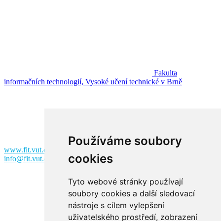
Fakulta
informačních technologií, Vysoké učení technické v Brně
Fakulta informačních technologií
Vysoké učení technické v Brně
Božetěchova 2
612 00 Brno
Používáme soubory
www.fit.vut.cz
cookies
info@fit.vut.cz
Tyto webové stránky používají
soubory cookies a další sledovací
nástroje s cílem vylepšení
uživatelského prostředí, zobrazení