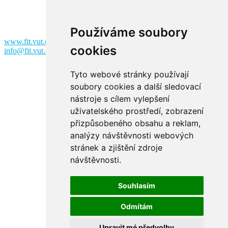
Božetěchova 2
612 00 Brno
Používáme soubory
www.fit.vut.cz
cookies
info@fit.vut.cz
Tyto webové stránky používají
soubory cookies a další sledovací
nástroje s cílem vylepšení
uživatelského prostředí, zobrazení
přizpůsobeného obsahu a reklam,
analýzy návštěvnosti webových
Facebook
stránek a zjištění zdroje
návštěvnosti.
Souhlasím
Odmítám
Instagram
Upravit mé předvolby