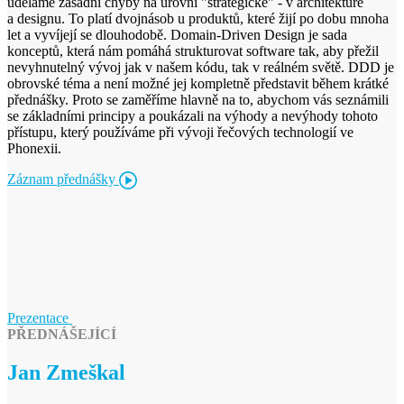
uděláme zásadní chyby na úrovni "strategické" - v architektuře
a designu. To platí dvojnásob u produktů, které žijí po dobu mnoha
let a vyvíjejí se dlouhodobě. Domain-Driven Design je sada
konceptů, která nám pomáhá strukturovat software tak, aby přežil
nevyhnutelný vývoj jak v našem kódu, tak v reálném světě. DDD je
obrovské téma a není možné jej kompletně představit během krátké
přednášky. Proto se zaměříme hlavně na to, abychom vás seznámili
se základními principy a poukázali na výhody a nevýhody tohoto
přístupu, který používáme při vývoji řečových technologií ve
Phonexii.
Záznam přednášky
Prezentace
PŘEDNÁŠEJÍCÍ
Jan Zmeškal