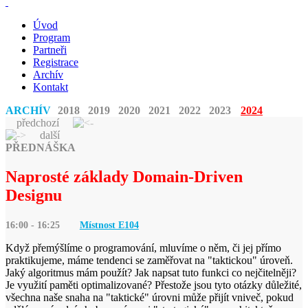
Úvod
Program
Partneři
Registrace
Archív
Kontakt
ARCHÍV
2018
2019
2020
2021
2022
2023
2024
předchozí
další
PŘEDNÁŠKA
Naprosté základy Domain-Driven
Designu
16:00 - 16:25
Místnost E
104
Když přemýšlíme o programování, mluvíme o něm, či jej přímo
praktikujeme, máme tendenci se zaměřovat na "taktickou" úroveň.
Jaký algoritmus mám použít? Jak napsat tuto funkci co nejčitelněji?
Je využití paměti optimalizované? Přestože jsou tyto otázky důležité,
všechna naše snaha na "taktické" úrovni může přijít vniveč, pokud