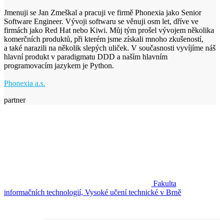
Jmenuji se Jan Zmeškal a pracuji ve firmě Phonexia jako Senior
Software Engineer. Vývoji softwaru se věnuji osm let, dříve ve
firmách jako Red Hat nebo Kiwi. Můj tým prošel vývojem několika
komerčních produktů, při kterém jsme získali mnoho zkušeností,
a také narazili na několik slepých uliček. V současnosti vyvíjíme náš
hlavní produkt v paradigmatu DDD a naším hlavním
programovacím jazykem je Python.
Phonexia a.s.
partner
Fakulta
informačních technologií, Vysoké učení technické v Brně
Fakulta informačních technologií
Vysoké učení technické v Brně