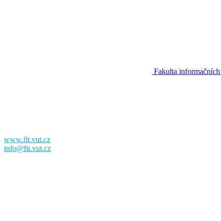
Fakulta informačních
Fakulta informačních technologií
Vysoké učení technické v Brně
Božetěchova 2
612 00 Brno
www.fit.vut.cz
info@fit.vut.cz