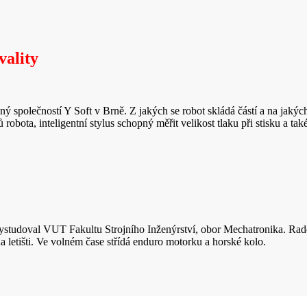
vality
ný společností Y Soft v Brně. Z jakých se robot skládá částí a na jakýc
 robota, inteligentní stylus schopný měřit velikost tlaku při stisku a t
vystudoval VUT Fakultu Strojního Inženýrství, obor Mechatronika. R
letišti. Ve volném čase střídá enduro motorku a horské kolo.