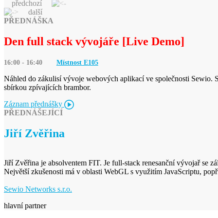
předchozí
další
PŘEDNÁŠKA
Den full stack vývojáře [Live Demo]
16:00 - 16:40
Místnost E
105
Náhled do zákulisí vývoje webových aplikací ve společnosti Sewio. S 
sbírkou zpívajících brambor.
Záznam přednášky
PŘEDNÁŠEJÍCÍ
Jiří Zvěřina
Jiří Zvěřina je absolventem FIT. Je full-stack renesanční vývojař se 
Největší zkušenosti má v oblasti WebGL s využitím JavaScriptu, popříp
Sewio Networks s.r.o.
hlavní partner