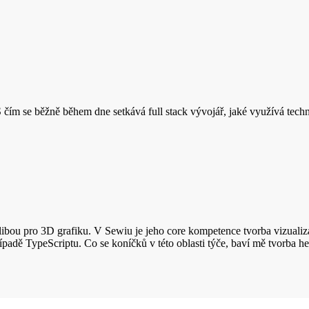
čím se běžně během dne setkává full stack vývojář, jaké využívá technol
zálibou pro 3D grafiku. V Sewiu je jeho core kompetence tvorba vizualiz
adě TypeScriptu. Co se koníčků v této oblasti týče, baví mě tvorba her