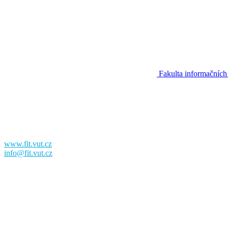
Fakulta informačních
Fakulta informačních technologií
Vysoké učení technické v Brně
Božetěchova 2
612 00 Brno
www.fit.vut.cz
info@fit.vut.cz