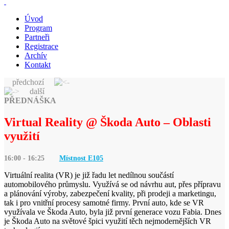
Úvod
Program
Partneři
Registrace
Archív
Kontakt
předchozí
další
PŘEDNÁŠKA
Virtual Reality @ Škoda Auto – Oblasti
využití
16:00 - 16:25
Místnost E
105
Virtuální realita (VR) je již řadu let nedílnou součástí
automobilového průmyslu. Využívá se od návrhu aut, přes přípravu
a plánování výroby, zabezpečení kvality, při prodeji a marketingu,
tak i pro vnitřní procesy samotné firmy. První auto, kde se VR
využívala ve Škoda Auto, byla již první generace vozu Fabia. Dnes
je Škoda Auto na světové špici využití těch nejmodernějších VR