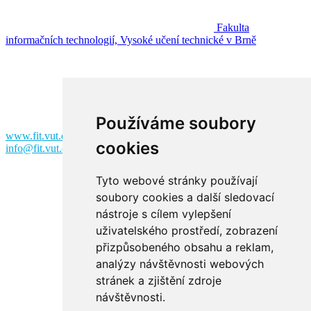
Fakulta
informačních technologií, Vysoké učení technické v Brně
Fakulta informačních technologií
Vysoké učení technické v Brně
Božetěchova 2
612 00 Brno
Používáme soubory
www.fit.vut.cz
cookies
info@fit.vut.cz
Tyto webové stránky používají
soubory cookies a další sledovací
nástroje s cílem vylepšení
uživatelského prostředí, zobrazení
přizpůsobeného obsahu a reklam,
analýzy návštěvnosti webových
Facebook
stránek a zjištění zdroje
návštěvnosti.