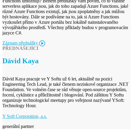
Functions umožňují? Během přednášky vám povím, co to vlastně
serverless aplikace jsou, jak do toho zapadají Azure Functions, jaké
různé Azure Functions existují, jak jsou zpoplatněny a jak můžou
být hostovány. Dále se podíváme na to, jak si Azure Functions
vyzkoušet přímo v Azure portálu bez lokálně nainstalovaného
vývojářského prostředí. Všechny příklady budou v programovacím
jazyce C#.
Záznam přednášky
PŘEDNÁŠEJÍCÍ
Dávid Kaya
Dávid Kaya pracuje ve Y Softu už 6 let, aktuálně na pozici
Engineering Tech Lead, je také členem neziskové organizace .NET
Foundation. Ve volném čase se rád věnuje open-source projektům,
focení, cyklistice a příležitostně i blogování. Pod záštitou Y Softu
organizuje technologické meetupy pro veřejnost nazývané YSoft:
Technology Hour.
Y Soft Corporation, a.s.
generální partner