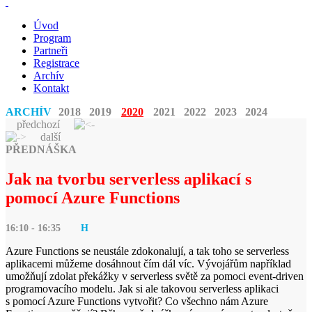
Úvod
Program
Partneři
Registrace
Archív
Kontakt
ARCHÍV
2018
2019
2020
2021
2022
2023
2024
předchozí
další
PŘEDNÁŠKA
Jak na tvorbu serverless aplikací s
pomocí Azure Functions
16:10 - 16:35
H
Azure Functions se neustále zdokonalují, a tak toho se serverless
aplikacemi můžeme dosáhnout čím dál víc. Vývojářům například
umožňují zdolat překážky v serverless světě za pomoci event-driven
programovacího modelu. Jak si ale takovou serverless aplikaci
s pomocí Azure Functions vytvořit? Co všechno nám Azure