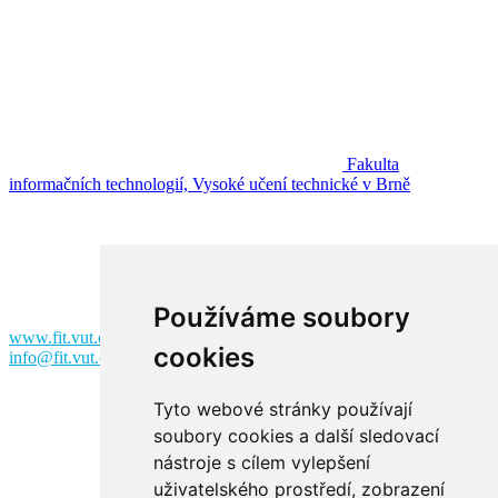
Fakulta
informačních technologií, Vysoké učení technické v Brně
Fakulta informačních technologií
Vysoké učení technické v Brně
Božetěchova 2
612 00 Brno
Používáme soubory
www.fit.vut.cz
cookies
info@fit.vut.cz
Tyto webové stránky používají
soubory cookies a další sledovací
nástroje s cílem vylepšení
uživatelského prostředí, zobrazení