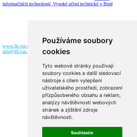
informačních technologií, Vysoké učení technické v Brně
Fakulta informačních technologií
Vysoké učení technické v Brně
Božetěchova 2
612 00 Brno
Používáme soubory
www.fit.vut.cz
cookies
info@fit.vut.cz
Tyto webové stránky používají
soubory cookies a další sledovací
nástroje s cílem vylepšení
uživatelského prostředí, zobrazení
přizpůsobeného obsahu a reklam,
analýzy návštěvnosti webových
Facebook
stránek a zjištění zdroje
návštěvnosti.
Souhlasím