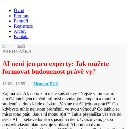
Úvod
Program
Partneři
Registrace
Archív
Kontakt
další
PŘEDNÁŠKA
AI není jen pro experty: Jak můžete
formovat budoucnost právě vy?
15:05 - 15:55
Místnost E
112
Zajímá vás AI, nebo z ní máte spíš obavy? Nejste v tom sami.
Umělá inteligence mění průmysl nevídaným tempem a mnoho
studentů si dnes klade otázku: „Vezme mi AI jednou práci?“ Co
kdybyste tuhle nejistotu proměnili ve svou výhodu? Co takhle se
místo toho ptát: „Jak s ní mohu růst?“ Tahle přednáška vás zve do
světa AI — sebevědomě a s jasným cílem. Ukážu vám, jak si
postavit vlastní plán rozvoje v oblasti AI pomocí dvou