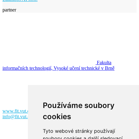
partner
Fakulta
informačních technologií, Vysoké učení technické v Brně
Fakulta informačních technologií
Vysoké učení technické v Brně
Božetěchova 2
612 00 Brno
Používáme soubory
www.fit.vut.cz
cookies
info@fit.vut.cz
Tyto webové stránky používají
soubory cookies a další sledovací