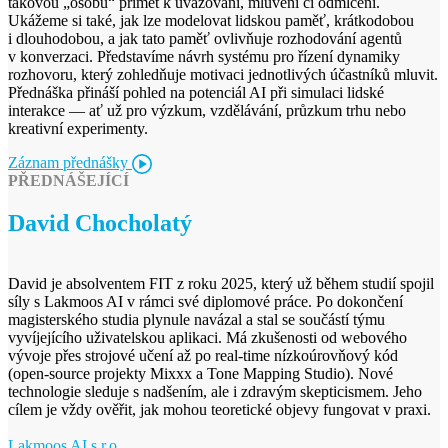
takovou „osobu“ přimět k uvažování, mluvení či odmlčení.
Ukážeme si také, jak lze modelovat lidskou paměť, krátkodobou
i dlouhodobou, a jak tato paměť ovlivňuje rozhodování agentů
v konverzaci. Představíme návrh systému pro řízení dynamiky
rozhovoru, který zohledňuje motivaci jednotlivých účastníků mluvit.
Přednáška přináší pohled na potenciál AI při simulaci lidské
interakce — ať už pro výzkum, vzdělávání, průzkum trhu nebo
kreativní experimenty.
Záznam přednášky
PŘEDNÁŠEJÍCÍ
David Chocholatý
David je absolventem FIT z roku 2025, který už během studií spojil
síly s Lakmoos AI v rámci své diplomové práce. Po dokončení
magisterského studia plynule navázal a stal se součástí týmu
vyvíjejícího uživatelskou aplikaci. Má zkušenosti od webového
vývoje přes strojové učení až po real-time nízkoúrovňový kód
(open-source projekty Mixxx a Tone Mapping Studio). Nové
technologie sleduje s nadšením, ale i zdravým skepticismem. Jeho
cílem je vždy ověřit, jak mohou teoretické objevy fungovat v praxi.
Lakmoos AI s.r.o.