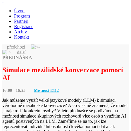
Úvod
Program
Partneři
Registrace
Archív
Kontakt
předchozí
další
PŘEDNÁŠKA
Simulace mezilidské konverzace pomocí
AI
16:00 - 16:25
Místnost E
112
Jak můžeme využít velké jazykové modely (LLM) k simulaci
věrohodné mezilidské konverzace? A co vlastně znamená, že model
„hraje roli“ konkrétní osoby? V této přednášce se podíváme na
možnosti simulace skupinových rozhovorů více osob s využitím AI
agentů postavených na LLM. Zaměříme se na to, jak lze
reprezentovat individuální osobnost člověka pomocí dat a jak