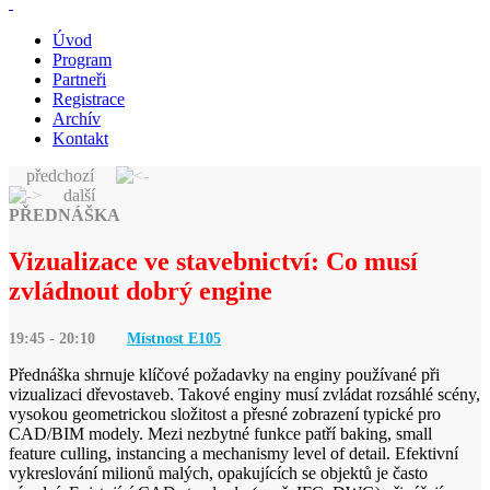
Úvod
Program
Partneři
Registrace
Archív
Kontakt
předchozí
další
PŘEDNÁŠKA
Vizualizace ve stavebnictví: Co musí
zvládnout dobrý engine
19:45 - 20:10
Místnost E
105
Přednáška shrnuje klíčové požadavky na enginy používané při
vizualizaci dřevostaveb. Takové enginy musí zvládat rozsáhlé scény,
vysokou geometrickou složitost a přesné zobrazení typické pro
CAD/BIM modely. Mezi nezbytné funkce patří baking, small
feature culling, instancing a mechanismy level of detail. Efektivní
vykreslování milionů malých, opakujících se objektů je často