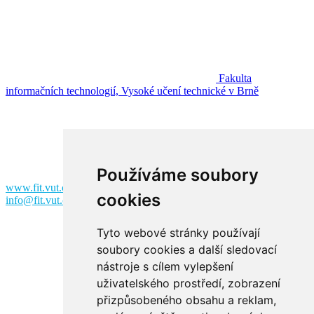
Fakulta
informačních technologií, Vysoké učení technické v Brně
Fakulta informačních technologií
Vysoké učení technické v Brně
Božetěchova 2
612 00 Brno
Používáme soubory
www.fit.vut.cz
cookies
info@fit.vut.cz
Tyto webové stránky používají
soubory cookies a další sledovací
nástroje s cílem vylepšení
uživatelského prostředí, zobrazení
přizpůsobeného obsahu a reklam,