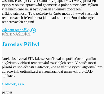
zásadní. Existující CAD standardy (např. IFC, DWG) přinášejí
výzvy v oblasti zpracování geometrie a práce s metadaty. Výkon
v reálném čase musí být vyvážen s věrností zobrazení
a škálovatelností. Tyto požadavky často motivují vývoj vlastních
renderovacích řešení, která jdou nad rámec možností obecných
renderovacích enginů.
Záznam přednášky
PŘEDNÁŠEJÍCÍ
Jaroslav Přibyl
Jarek absolvoval FIT, kde se zaměřoval na počítačovou grafiku
a výzkum v oblasti renderování rozsáhlých scén. V současnosti
působí ve společnosti Cadwork, kde se věnuje vývoji algoritmů pro
zpracování, optimalizaci a vizualizaci dat určených pro CAD
aplikace.
Cadwork, s.r.o.
partner